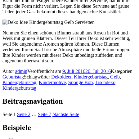
Klammer und befestigen obere Ränder Ihrer Serviette, damit Ihre
Figur die Form nicht verliert. Legen Sie diese Serviette auf grüne
Teller, jeder Gast bekommt dieses handgemachte Kunststück.
Nehmen Sie einen schönen Blumenstrauß aus Rosen in Rot und
Weiß mit grünen Blättern. Dieser Teil Ihrer Deko ist sehr wichtig,
weil Sie angenehme Aromen spüren können. Diese Blumen
verleihen Ihrem Saal frische Atmosphäre und helle Erinnerungen.
Ihre Kinder werden mit dieser Deko unbedingt zufrieden und
angenehm überrascht sein.
Autor
admin
Veröffentlicht am
9. Juli 2016
26. Juli 2016
Kategorien
Geburtstag
Schlagwörter
Dekoideen Kindergeburtstag
,
Gelb
,
Kindergeburtstag
,
Kindermotive
,
Sponge Bob
,
Tischdeko
Kindergeburtstag
Beitragsnavigation
Seite
1
Seite
2
…
Seite
7
Nächste Seite
Beispiele