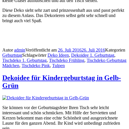
kleine Gläser aufhübschen und auf den Tisch stellen.
Diese Deko sieht sehr zart und prinzessenhaft aus und passt perfekt
zu diesem Anlass. Das Dekorieren selbst geht sehr schnell und
bringt auch viel Spaß.
Autor
admin
Veröffentlicht am
26. Juli 2016
26. Juli 2016
Kategorien
Geburtstag
Schlagwörter
Deko Ideen
,
Dekoidee 1. Geburtstag
,
Tischdeko 1. Geburtstag
,
Tischdeko Frühling
,
Tischdeko Geburtstag
Mädchen
,
Tischdeko Pink
,
Tulpen
Dekoidee für Kindergeburtstag in Gelb-
Grün
Sie können vor der Geburtstagsfeier Ihren Tisch sehr leicht
interessant und schön schmücken. Mit Hilfe der Servietten und
Kerzen bekommt man eine echte Schönheit und ausgezeichnete
Laune für den ganzen Abend. Ihr Kind wird unbedingt zufrieden
sein.