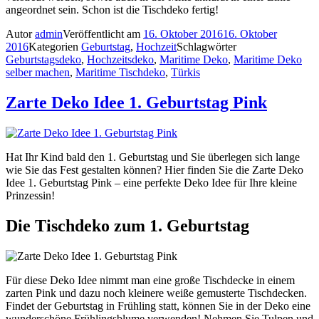
angeordnet sein. Schon ist die Tischdeko fertig!
Autor
admin
Veröffentlicht am
16. Oktober 2016
16. Oktober
2016
Kategorien
Geburtstag
,
Hochzeit
Schlagwörter
Geburtstagsdeko
,
Hochzeitsdeko
,
Maritime Deko
,
Maritime Deko
selber machen
,
Maritime Tischdeko
,
Türkis
Zarte Deko Idee 1. Geburtstag Pink
Hat Ihr Kind bald den 1. Geburtstag und Sie überlegen sich lange
wie Sie das Fest gestalten können? Hier finden Sie die Zarte Deko
Idee 1. Geburtstag Pink – eine perfekte Deko Idee für Ihre kleine
Prinzessin!
Die Tischdeko zum 1. Geburtstag
Für diese Deko Idee nimmt man eine große Tischdecke in einem
zarten Pink und dazu noch kleinere weiße gemusterte Tischdecken.
Findet der Geburtstag in Frühling statt, können Sie in der Deko eine
wunderschöne Frühlingsblume verwenden! Nehmen Sie Tulpen und