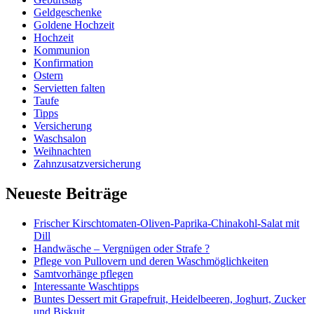
Geldgeschenke
Goldene Hochzeit
Hochzeit
Kommunion
Konfirmation
Ostern
Servietten falten
Taufe
Tipps
Versicherung
Waschsalon
Weihnachten
Zahnzusatzversicherung
Neueste Beiträge
Frischer Kirschtomaten-Oliven-Paprika-Chinakohl-Salat mit
Dill
Handwäsche – Vergnügen oder Strafe ?
Pflege von Pullovern und deren Waschmöglichkeiten
Samtvorhänge pflegen
Interessante Waschtipps
Buntes Dessert mit Grapefruit, Heidelbeeren, Joghurt, Zucker
und Biskuit