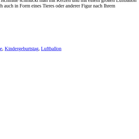
e Tischmitte schmückt man mit Kerzen und mit einem großen Luftballon
ich auch in Form eines Tieres oder anderer Figur nach Ihrem
e
,
Kindergeburtstag
,
Luftballon