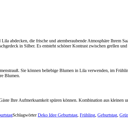
nd Lila abdecken, die frische und atemberaubende Atmosphäre Ihrem Saa
schgedeck in Silber. Es entsteht schöner Kontrast zwischen grellen und
enstrauß. Sie können beliebige Blumen in Lila verwenden, im Frühling
hre Blumen.
e Gäste Ihre Aufmerksamkeit spüren können. Kombination aus kleinen u
urtstag
Schlagwörter
Deko Idee Geburtstag
,
Frühling
,
Geburtstag
,
Grü