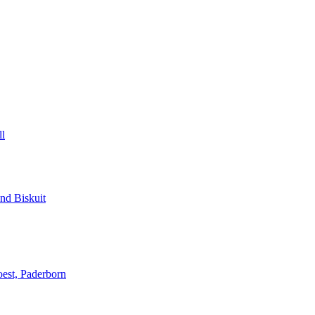
ll
und Biskuit
oest, Paderborn