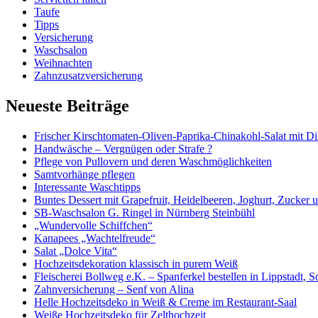
Taufe
Tipps
Versicherung
Waschsalon
Weihnachten
Zahnzusatzversicherung
Neueste Beiträge
Frischer Kirschtomaten-Oliven-Paprika-Chinakohl-Salat mit Di
Handwäsche – Vergnügen oder Strafe ?
Pflege von Pullovern und deren Waschmöglichkeiten
Samtvorhänge pflegen
Interessante Waschtipps
Buntes Dessert mit Grapefruit, Heidelbeeren, Joghurt, Zucker 
SB-Waschsalon G. Ringel in Nürnberg Steinbühl
„Wundervolle Schiffchen“
Kanapees „Wachtelfreude“
Salat „Dolce Vita“
Hochzeitsdekoration klassisch in purem Weiß
Fleischerei Bollweg e.K. – Spanferkel bestellen in Lippstadt, S
Zahnversicherung – Senf von Alina
Helle Hochzeitsdeko in Weiß & Creme im Restaurant-Saal
Weiße Hochzeitsdeko für Zelthochzeit