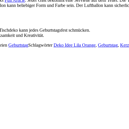
cks
Full Article
. Jeder Gast bekommt eine Serviette auf dem Teller. Di
allon kann beliebiger Form und Farbe sein. Der Luftballon kann sicherl
Tischdeko kann jedes Geburtstagsfest schmücken.
samkeit und Kreativität.
rien
Geburtstag
Schlagwörter
Deko Idee Lila Orange
,
Geburtstag
,
Kerz