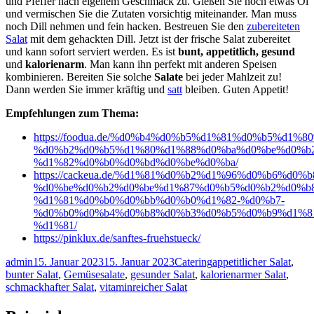
und Pfeffer nach eigenem Geschmack zu. Gießen Sie noch etwas Öl
und vermischen Sie die Zutaten vorsichtig miteinander. Man muss
noch Dill nehmen und fein hacken. Bestreuen Sie den
zubereiteten
Salat
mit dem gehackten Dill. Jetzt ist der frische Salat zubereitet
und kann sofort serviert werden. Es ist
bunt, appetitlich, gesund
und
kalorienarm
. Man kann ihn perfekt mit anderen Speisen
kombinieren. Bereiten Sie solche
Salate
bei jeder Mahlzeit zu!
Dann werden Sie immer kräftig und
satt
bleiben. Guten Appetit!
Empfehlungen zum Thema:
https://foodua.de/%d0%b4%d0%b5%d1%81%d0%b5%d1%8
%d0%b2%d0%b5%d1%80%d1%88%d0%ba%d0%be%d0%b
%d1%82%d0%b0%d0%bd%d0%be%d0%ba/
https://cackeua.de/%d1%81%d0%b2%d1%96%d0%b6%d0%
%d0%be%d0%b2%d0%be%d1%87%d0%b5%d0%b2%d0%b
%d1%81%d0%b0%d0%bb%d0%b0%d1%82-%d0%b7-
%d0%b0%d0%b4%d0%b8%d0%b3%d0%b5%d0%b9%d1%8
%d1%81/
https://pinklux.de/sanftes-fruehstueck/
Autor
Veröffentlicht
Kategorien
Schlagwörter
admin
15. Januar 2023
15. Januar 2023
Catering
appetitlicher Salat
,
am
bunter Salat
,
Gemüsesalate
,
gesunder Salat
,
kalorienarmer Salat
,
schmackhafter Salat
,
vitaminreicher Salat