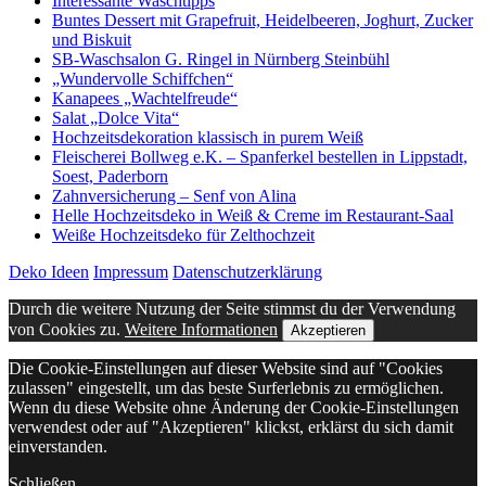
Interessante Waschtipps
Buntes Dessert mit Grapefruit, Heidelbeeren, Joghurt, Zucker
und Biskuit
SB-Waschsalon G. Ringel in Nürnberg Steinbühl
„Wundervolle Schiffchen“
Kanapees „Wachtelfreude“
Salat „Dolce Vita“
Hochzeitsdekoration klassisch in purem Weiß
Fleischerei Bollweg e.K. – Spanferkel bestellen in Lippstadt,
Soest, Paderborn
Zahnversicherung – Senf von Alina
Helle Hochzeitsdeko in Weiß & Creme im Restaurant-Saal
Weiße Hochzeitsdeko für Zelthochzeit
Deko Ideen
Impressum
Datenschutzerklärung
Durch die weitere Nutzung der Seite stimmst du der Verwendung
von Cookies zu.
Weitere Informationen
Akzeptieren
Die Cookie-Einstellungen auf dieser Website sind auf "Cookies
zulassen" eingestellt, um das beste Surferlebnis zu ermöglichen.
Wenn du diese Website ohne Änderung der Cookie-Einstellungen
verwendest oder auf "Akzeptieren" klickst, erklärst du sich damit
einverstanden.
Schließen