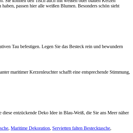
ssen. Sie können den Tisch auch mit weißen oder blauen Kerzen
haben, passen hier alle weißen Blumen. Besonders schön sieht
rativen Tau befestigen. Legen Sie das Besteck rein und bewundern
anter maritimer Kerzenleuchter schafft eine entsprechende Stimmung,
ie diese entzückende Deko Idee in Blau-Weiß, die Sie ans Meer näher
asche
,
Maritime Dekoration
,
Servietten falten Bestecktasche
,