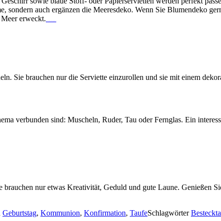
s Geschirr sowie blaue Stoff- oder Papierservietten werden perfekt pa
e, sondern auch ergänzen die Meeresdeko. Wenn Sie Blumendeko gern 
s Meer erweckt.
Watch movie online John Wick: Chapter 2 (2017)
eln. Sie brauchen nur die Serviette einzurollen und sie mit einem deko
ema verbunden sind: Muscheln, Ruder, Tau oder Fernglas. Ein interess
 Sie brauchen nur etwas Kreativität, Geduld und gute Laune. Genießen S
n
Geburtstag
,
Kommunion
,
Konfirmation
,
Taufe
Schlagwörter
Besteckt