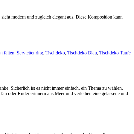
lau sieht modern und zugleich elegant aus. Diese Komposition kann
en falten
,
Serviettenring
,
Tischdeko
,
Tischdeko Blau
,
Tischdeko Taufe
nke. Sicherlich ist es nicht immer einfach, ein Thema zu wählen.
 Tau oder Ruder erinnern ans Meer und verleihen eine gelassene und