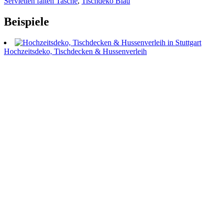
Servietten falten Tasche
,
Tischdeko Blau
Beispiele
Hochzeitsdeko, Tischdecken & Hussenverleih