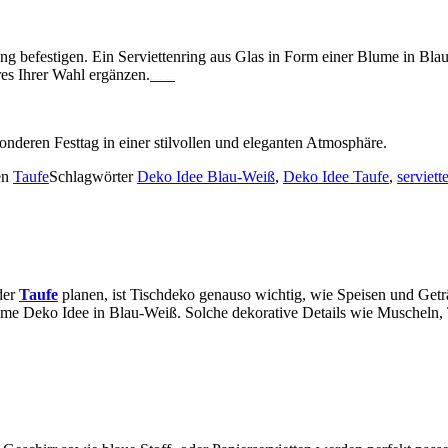
nring befestigen. Ein Serviettenring aus Glas in Form einer Blume in B
es Ihrer Wahl ergänzen.
Watch Full Movie Online Streaming Online and Download
nderen Festtag in einer stilvollen und eleganten Atmosphäre.
en
Taufe
Schlagwörter
Deko Idee Blau-Weiß
,
Deko Idee Taufe
,
serviett
der
Taufe
planen, ist Tischdeko genauso wichtig, wie Speisen und Geträ
time Deko Idee in Blau-Weiß. Solche dekorative Details wie Muscheln,