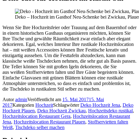
Deko – Hochzeit im Gasthof Neu-Schenke bei Zwickau, Plauen
Wenn Sie Ihre Hochzeitsfeier oder Trauung auf dem Bauernhof oder
in einem historischen Gasthaus organisieren möchten, können Sie
Ihre Tische und gewählte Räumlichkeit zwar einfach aber elegant
dekorieren. Egal, welches Interieur Ihre rustikale Hochzeitslocation
hat – mit weißen Accessoires können Ihre Festtische kreativ und
einzigartig aussehen. Um die Festtafeln abzudecken, kann man
klassische weiße Tischdecken nehmen, die sehr gut als Basis passen.
Die Teller können Sie mit großen Igeln dekorieren, die Sie
aus weißen Stoffservietten falten und Ihre Gäste begeistern können.
Einfache Glasvasen mit grünen Blättern können eine rustikale
Atmosphäre unterstreichen, so dass es einfach und problemlos ist,
die Tischdeko in rustikalem Stil selber zu machen.
Autor
admin
Veröffentlicht am
15. Mai 2017
15. Mai
2017
Kategorien
Hochzeit
Schlagwörter
Deko Hochzeit Jena
,
Deko
Hochzeit Plauen
,
Deko Hochzeit Zwickau
,
Hochzeitsdeko rustikal
,
Hochzeitslocation Restaurant Gera
,
Hochzeitslocation Restaurant
Jena
,
Hochzeitslocation Restaurant Plauen
,
Stoffservietten falten
Weiß
,
Tischdeko selber machen