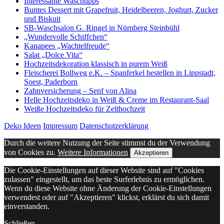
Interessante Waschtipps
Buntes Dessert mit Grapefruit, Heidelbeeren, Joghurt, Zucker
und Biskuit
SB-Waschsalon G. Ringel in Nürnberg Steinbühl
„Wundervolle Schiffchen“
Kanapees „Wachtelfreude“
Salat „Dolce Vita“
Hochzeitsdekoration klassisch in purem Weiß
Fleischerei Bollweg e.K. – Spanferkel bestellen in Lippstadt,
Soest, Paderborn
Zahnversicherung – Senf von Alina
Helle Hochzeitsdeko in Weiß & Creme im Restaurant-Saal
Weiße Hochzeitsdeko für Zelthochzeit
Deko Ideen
Impressum
Datenschutzerklärung
Durch die weitere Nutzung der Seite stimmst du der Verwendung
von Cookies zu.
Weitere Informationen
Akzeptieren
Die Cookie-Einstellungen auf dieser Website sind auf "Cookies
zulassen" eingestellt, um das beste Surferlebnis zu ermöglichen.
Wenn du diese Website ohne Änderung der Cookie-Einstellungen
verwendest oder auf "Akzeptieren" klickst, erklärst du sich damit
einverstanden.
Schließen