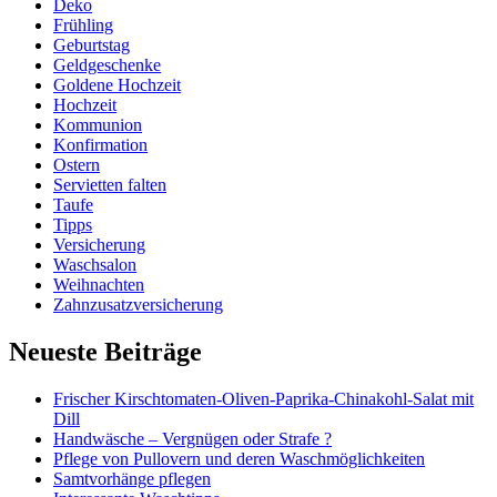
Deko
Frühling
Geburtstag
Geldgeschenke
Goldene Hochzeit
Hochzeit
Kommunion
Konfirmation
Ostern
Servietten falten
Taufe
Tipps
Versicherung
Waschsalon
Weihnachten
Zahnzusatzversicherung
Neueste Beiträge
Frischer Kirschtomaten-Oliven-Paprika-Chinakohl-Salat mit
Dill
Handwäsche – Vergnügen oder Strafe ?
Pflege von Pullovern und deren Waschmöglichkeiten
Samtvorhänge pflegen