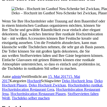
Deko – Hochzeit im Gasthof Neu-Schenke bei Zwickau, Plauen
Wenn Sie Ihre Hochzeitsfeier oder Trauung auf dem Bauernhof oder
in einem historischen Gasthaus organisieren möchten, können Sie
Ihre Tische und gewählte Räumlichkeit zwar einfach aber elegant
dekorieren. Egal, welches Interieur Ihre rustikale Hochzeitslocation
hat – mit weißen Accessoires können Ihre Festtische kreativ und
einzigartig aussehen. Um die Festtafeln abzudecken, kann man
klassische weiße Tischdecken nehmen, die sehr gut als Basis passen.
Die Teller können Sie mit großen Igeln dekorieren, die Sie
aus weißen Stoffservietten falten und Ihre Gäste begeistern können.
Einfache Glasvasen mit grünen Blättern können eine rustikale
Atmosphäre unterstreichen, so dass es einfach und problemlos ist,
die Tischdeko in rustikalem Stil selber zu machen.
Autor
admin
Veröffentlicht am
15. Mai 2017
15. Mai
2017
Kategorien
Hochzeit
Schlagwörter
Deko Hochzeit Jena
,
Deko
Hochzeit Plauen
,
Deko Hochzeit Zwickau
,
Hochzeitsdeko rustikal
,
Hochzeitslocation Restaurant Gera
,
Hochzeitslocation Restaurant
Jena
,
Hochzeitslocation Restaurant Plauen
,
Stoffservietten falten
Weiß
,
Tischdeko selber machen