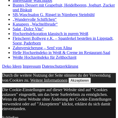
Interessante Waschtipps
Buntes Dessert mit Grapefruit, Heidelbeeren, Joghurt, Zucker
und Biskuit
SB-Waschsalon G. Ringel in Nürnberg Steinbühl
„Wundervolle Schiffchen“
Kanapees „Wachtelfreude“
Salat „Dolce Vita“
Hochzeitsdekoration klassisch in purem Weiß
Fleischerei Bollweg e.K. – Spanferkel bestellen in Lippstadt,
Soest, Paderborn
Zahnversicherung – Senf von Alina
Helle Hochzeitsdeko in Weiß & Creme im Restaurant-Saal
Weiße Hochzeitsdeko für Zelthochzeit
Deko Ideen
Impressum
Datenschutzerklärung
Durch die weitere Nutzung der Seite stimmst du der Verwendung
von Cookies zu.
Weitere Informationen
Akzeptieren
Die Cookie-Einstellungen auf dieser Website sind auf "Cookies
zulassen" eingestellt, um das beste Surferlebnis zu ermöglichen.
Wenn du diese Website ohne Änderung der Cookie-Einstellungen
verwendest oder auf "Akzeptieren" klickst, erklärst du sich damit
einverstanden.
Schließen