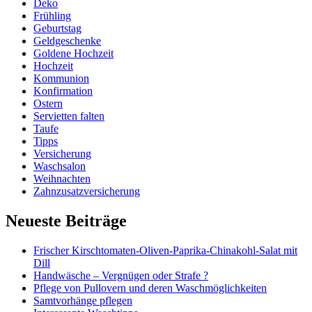
Deko
Frühling
Geburtstag
Geldgeschenke
Goldene Hochzeit
Hochzeit
Kommunion
Konfirmation
Ostern
Servietten falten
Taufe
Tipps
Versicherung
Waschsalon
Weihnachten
Zahnzusatzversicherung
Neueste Beiträge
Frischer Kirschtomaten-Oliven-Paprika-Chinakohl-Salat mit
Dill
Handwäsche – Vergnügen oder Strafe ?
Pflege von Pullovern und deren Waschmöglichkeiten
Samtvorhänge pflegen